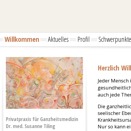
Willkommen
Aktuelles
Profil
Schwerpunkt
Herzlich W
Jeder Mensch i
gesundheitlich
auch jede Ther
Die ganzheitli
seelischer Eb
Privatpraxis für Ganzheitsmedizin
Krankheitsurs
Dr. med. Susanne Tiling
Nur so kann ei