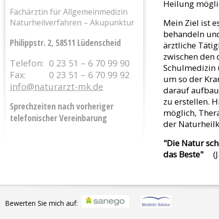
Heilung mögli
Fachärztin für Allgemeinmedizin
Naturheilverfahren – Akupunktur
Mein Ziel ist
behandeln und
Philippstr. 2, 58511 Lüdenscheid
ärztliche Täti
zwischen den 
Telefon:
0 23 51 – 6 70 99 90
Schulmedizin 
Fax:
0 23 51 – 6 70 99 92
um so der Kra
info@naturarzt-mk.de
darauf aufbau
zu erstellen.
Sprechzeiten nach vorheriger
möglich, Ther
telefonischer Vereinbarung
der Naturheil
"Die Natur sch
das Beste"
(J.
Bewerten Sie mich auf: